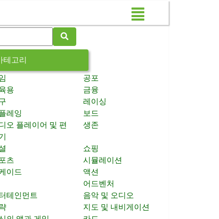
카테고리
임
공포
육용
금융
구
레이싱
플레잉
보드
디오 플레이어 및 편
생존
기
셜
쇼핑
포츠
시뮬레이션
케이드
액션
어드벤처
터테인먼트
음악 및 오디오
략
지도 및 내비게이션
신의 앱과 게임
카드