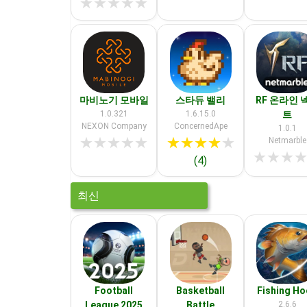
★
★
★
★
★
마비노기 모바일
스타듀 밸리
RF 온라인 
1.0.321
1.6.15.0
트
NEXON Company
ConcernedApe
1.0.1
★
★
★
★
★
★
★
★
★
★
Netmarble
★
★
★
(4)
최신
Football
Basketball
Fishing H
League 2025
Battle
2.6.6