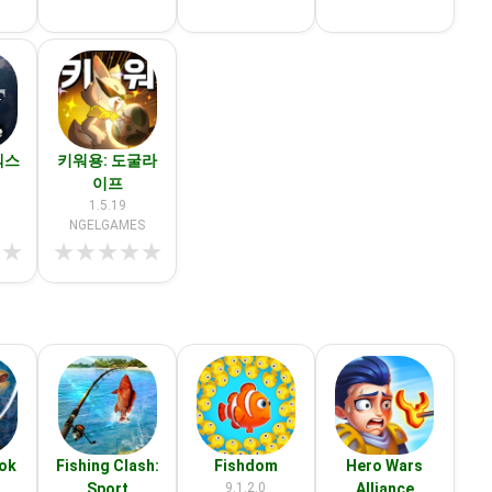
넥스
키워용: 도굴라
이프
1.5.19
NGELGAMES
★
★
★
★
★
★
★
ook
Fishing Clash:
Fishdom
Hero Wars
Sport
9.1.2.0
Alliance