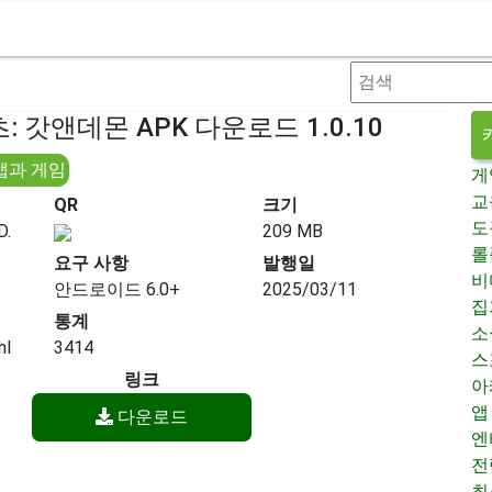
 갓앤데몬 APK 다운로드 1.0.10
앱과 게임
게
교
QR
크기
도
D.
209 MB
롤
요구 사항
발행일
비
안드로이드 6.0+
2025/03/11
집
통계
소
hl
3414
스
링크
아
앱
다운로드
엔
전
최