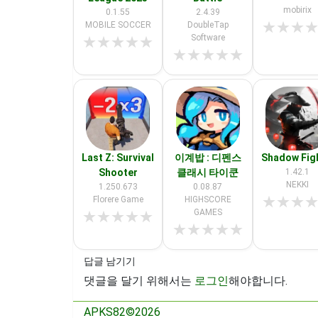
mobirix
0.1.55
2.4.39
★
★
★
MOBILE SOCCER
DoubleTap
Software
★
★
★
★
★
★
★
★
★
★
Last Z: Survival
이계밥 : 디펜스
Shadow Fig
Shooter
클래시 타이쿤
1.42.1
NEKKI
1.250.673
0.08.87
★
★
★
Florere Game
HIGHSCORE
GAMES
★
★
★
★
★
★
★
★
★
★
답글 남기기
댓글을 달기 위해서는
로그인
해야합니다.
APKS82©2026