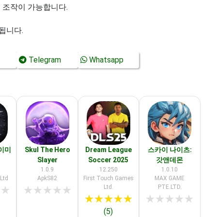
인 조작이 가능합니다.
됩니다.
Telegram
Whatsapp
이미
Skul The Hero
Dream League
스카이 나이츠:
Slayer
Soccer 2025
갓앤데몬
1.0.9
12.250
1.0.10
Ltd
ApkS82
First Touch Games
MAX GAME
Ltd.
PTE.LTD.
★
★
★
★
★
★
★
★
★
★
★
★
★
★
★
★
★
(5)