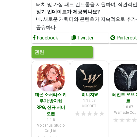
터치 및 가상 패드 컨트롤을 지원하며, 직관적
정기 업데이트가 제공되나요?
네, 새로운 캐릭터와 콘텐츠가 지속적으로 추가
공유하다:
Facebook
Twitter
Pinterest
관련
데몬 소서리스 키
리니지W
레전드 오브 
우기:방치형
1.12.57
르
NCSOFT
RPG, 신규 서버
1.0.87
★
★
★
★
★
Wemade Co., 
오픈
★
★
★
1.1.8
Volcanus Studio
Co.,Ltd.