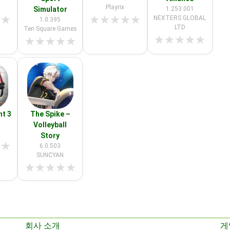
Playrix
Simulator
1.253.001
★
★
★
★
★
★
★
NEXTERS GLOBAL
1.0.395
LTD
Ten Square Games
★
★
★
★
★
★
★
★
★
★
ht 3
The Spike –
Volleyball
Story
★
★
6.0.503
SUNCYAN
★
★
★
★
★
회사 소개
게