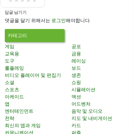
답글 남기기
댓글을 달기 위해서는
로그인
해야합니다.
카테고리
게임
공포
교육용
금융
도구
레이싱
롤플레잉
보드
비디오 플레이어 및 편집기
생존
소셜
쇼핑
스포츠
시뮬레이션
아케이드
액션
앱
어드벤처
엔터테인먼트
음악 및 오디오
전략
지도 및 내비게이션
최신의 앱과 게임
카드
커뮤니케이션
퍼즐