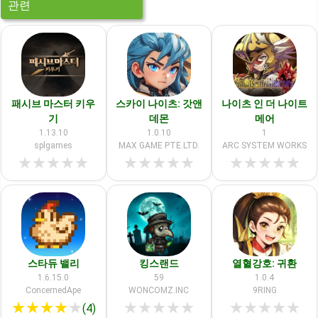
관련
패시브 마스터 키우
스카이 나이츠: 갓앤
나이츠 인 더 나이트
기
데몬
메어
1.13.10
1.0.10
1
splgames
MAX GAME PTE.LTD.
ARC SYSTEM WORKS
★
★
★
★
★
★
★
★
★
★
★
★
★
★
★
스타듀 밸리
킹스랜드
열혈강호: 귀환
1.6.15.0
59
1.0.4
ConcernedApe
WONCOMZ.INC
9RING
★
★
★
★
★
★
★
★
★
★
★
★
★
★
★
(4)