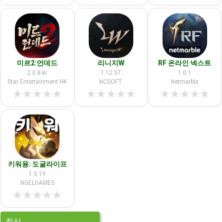
미르2:언데드
리니지W
RF 온라인 넥스트
2.0.8-kr
1.12.57
1.0.1
Star Entertainment HK
NCSOFT
Netmarble
★
★
★
★
★
★
★
★
★
★
★
★
★
★
★
키워용: 도굴라이프
1.5.19
NGELGAMES
★
★
★
★
★
최신