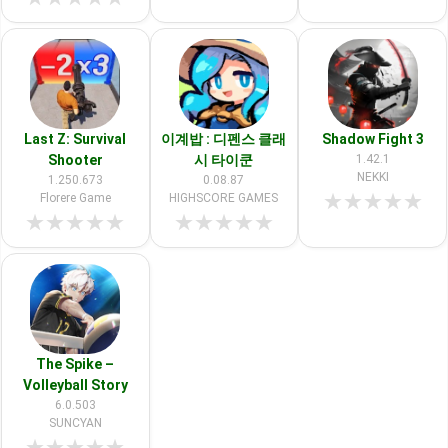
Last Z: Survival
이계밥 : 디펜스 클래
Shadow Fight 3
Shooter
시 타이쿤
1.42.1
NEKKI
1.250.673
0.08.87
★
★
★
★
★
Florere Game
HIGHSCORE GAMES
★
★
★
★
★
★
★
★
★
★
The Spike –
Volleyball Story
6.0.503
SUNCYAN
★
★
★
★
★