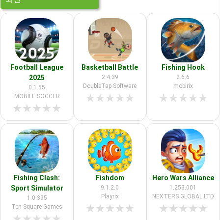
Football League
Basketball Battle
Fishing Hook
2025
2.4.39
2.6.6
DoubleTap Software
mobirix
0.1.55
★
★
★
★
★
★
★
★
★
★
MOBILE SOCCER
★
★
★
★
★
Fishing Clash:
Fishdom
Hero Wars Alliance
Sport Simulator
9.1.2.0
1.253.001
Playrix
NEXTERS GLOBAL LTD
1.0.395
★
★
★
★
★
★
★
★
★
★
Ten Square Games
★
★
★
★
★