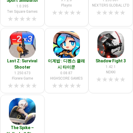
Sport Simulator
9.1.2.0
1.253.001
Playrix
NEXTERS GLOBAL LTD
1.0.395
★
★
★
★
★
★
★
★
★
★
Ten Square Games
★
★
★
★
★
Last Z: Survival
이계밥 : 디펜스 클래
Shadow Fight 3
Shooter
시 타이쿤
1.42.1
NEKKI
1.250.673
0.08.87
★
★
★
★
★
Florere Game
HIGHSCORE GAMES
★
★
★
★
★
★
★
★
★
★
The Spike –