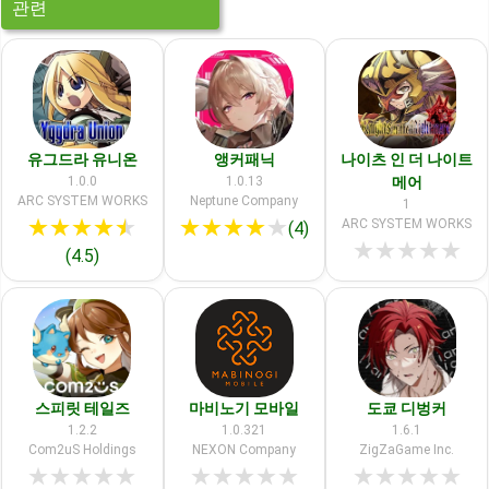
관련
유그드라 유니온
앵커패닉
나이츠 인 더 나이트
1.0.0
1.0.13
메어
ARC SYSTEM WORKS
Neptune Company
1
★
★
★
★
★
★
★
★
★
★
ARC SYSTEM WORKS
(4)
★
★
★
★
★
(4.5)
스피릿 테일즈
마비노기 모바일
도쿄 디벙커
1.2.2
1.0.321
1.6.1
Com2uS Holdings
NEXON Company
ZigZaGame Inc.
★
★
★
★
★
★
★
★
★
★
★
★
★
★
★