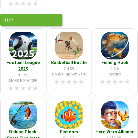
★
★
★
★
★
최신
Football League
Basketball Battle
Fishing Hook
2025
2.4.39
2.6.6
DoubleTap Software
mobirix
0.1.55
★
★
★
★
★
★
★
★
★
★
MOBILE SOCCER
★
★
★
★
★
Fishing Clash:
Fishdom
Hero Wars Alliance