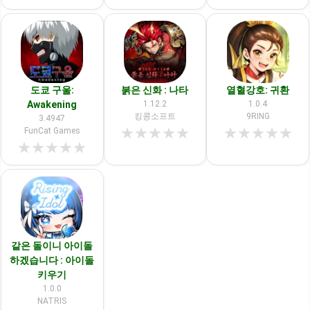
도쿄 구울:
붉은 신화 : 나타
열혈강호: 귀환
Awakening
1.12.2
1.0.4
킹콩소프트
9RING
3.4947
★
★
★
★
★
★
★
★
★
★
FunCat Games
★
★
★
★
★
같은 돌이니 아이돌
하겠습니다 : 아이돌
키우기
1.0.0
NATRIS